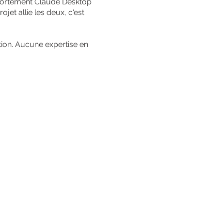
 fortement Claude Desktop
jet allie les deux, c'est
tion. Aucune expertise en
Atrium
it en avoir un. Les