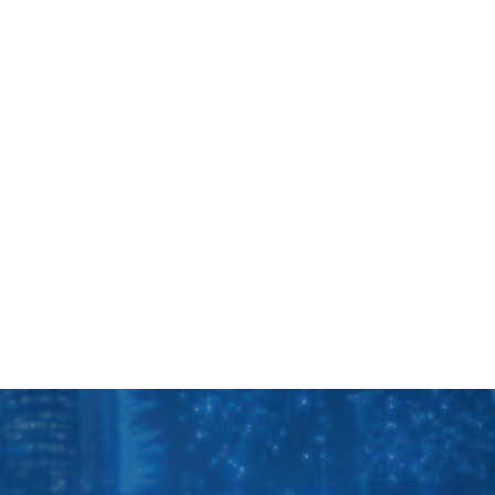
nscription.
, c'est votre fichier —
avance (instructions à
 fournis si vous
, des exigences BIM
totype sera applicable à
es sur place.
 votre équipe à