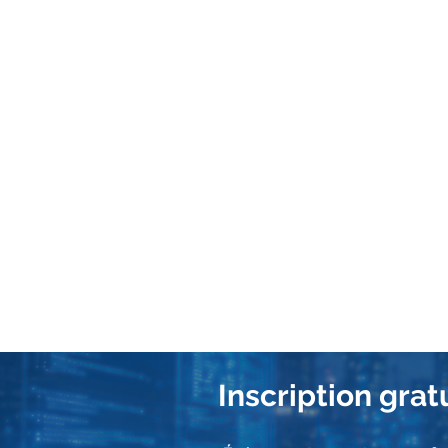
instructions d'installation 
📐 Apportez un fichier BIM (R
ça rend le résultat directeme
l'inscription) ou sur place a
préférez.
📊 Apportez vos propres do
(IDS), ou un échantillon de 
votre prochain projet. Si vo
👥 Équipes libres : particip
l'avance ou sur place.
Inscription grat