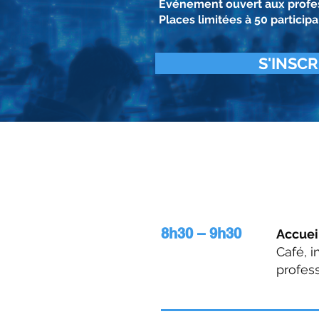
Événement ouvert aux profess
Places limitées à 50 participa
S'INSCR
Conférence 1
L’expertise en arpentage
Au program
8h30 – 9h30
Accuei
Café, i
profess