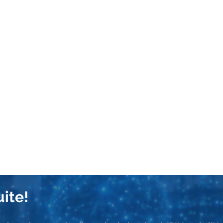
(VIM Flex + Claude Desktop recommandé) sont envoyées à l'i
evit, Navisworks ou IFC) converti en fichier VIM. Idéalement
nt applicable à votre travail. Vous pouvez le convertir à l'
vec l'aide de l'équipe VIM. Des fichiers d'exemple sont aussi
nnées si possible — par exemple des données d'estimation
données IoT. Plus vos données sont réelles, plus votre pro
us n'en avez pas, l'IA peut générer des données synthétiqu
ez seul, en duo, ou jusqu'à 4 personnes. Vous pouvez former
uite!