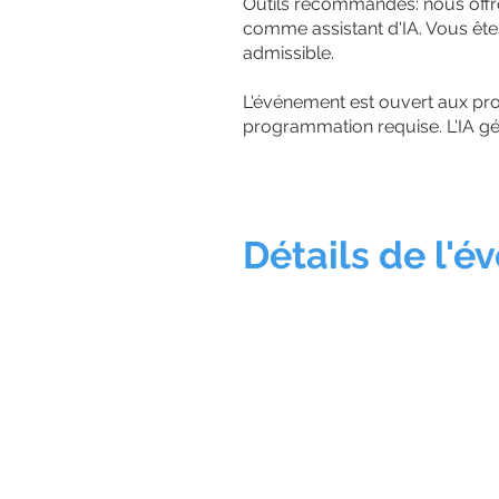
Outils recommandés: nous offr
comme assistant d'IA. Vous êtes 
admissible.
L'événement est ouvert aux prof
programmation requise. L'IA gé
Détails de l'
📅 Samedi 13 juin 2026, 8h3
📍 Montréal : École de tech
1220 rue Notre-Dame Ouest
🍕 Café, collations et pizza 
💻 Apportez votre ordinateu