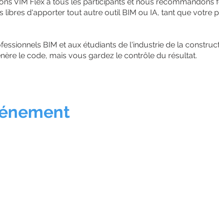
ons VIM Flex à tous les participants et nous recommandons
libres d'apporter tout autre outil BIM ou IA, tant que votre pro
essionnels BIM et aux étudiants de l'industrie de la construc
nère le code, mais vous gardez le contrôle du résultat.
événement
0 à 15h00
nologie supérieure (ÉTS) – Salle des diplômés Vidéotron + 
fournis sur place
r portable Windows — au moins une personne par équipe do