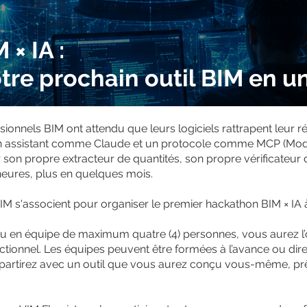
× IA :
tre prochain outil BIM en u
onnels BIM ont attendu que leurs logiciels rattrapent leur réa
c un assistant comme Claude et un protocole comme MCP (Mode
son propre extracteur de quantités, son propre vérificateu
heures, plus en quelques mois.
 s'associent pour organiser le premier hackathon BIM × IA 
ou en équipe de maximum quatre (4) personnes, vous aurez l
ctionnel. Les équipes peuvent être formées à l’avance ou dir
repartirez avec un outil que vous aurez conçu vous-même, prê