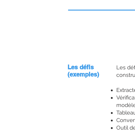
Autres infor
Les défis
Les déf
(exemples)
construi
Extract
Vérific
modèl
Tableau
Convert
Outil 