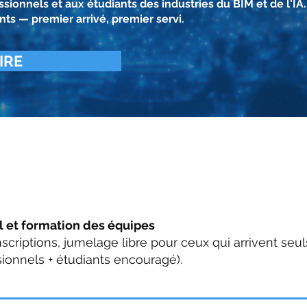
ionnels et aux étudiants des industries du BIM et de l'IA.
nts — premier arrivé, premier servi.
IRE
 qui propulse le LiDAR
me
l et formation des équipes
nscriptions, jumelage libre pour ceux qui arrivent se
ionnels + étudiants encouragé).