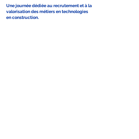
Une journée dédiée au recrutement et à la
valorisation des métiers en technologies
en construction.
Faites découvrir à vos
étudiants un domaine
d’avenir !
Ateliers pratiques
Démonstrations de logiciels
BIM
Échanges avec des
professionnels passionnés
Inscriptions obligatoires pour participer
aux ateliers.
Les ateliers sont accessibles
uniquement aux étudiants.