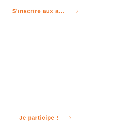
S'inscrire aux ateliers
Des emplois
disponibles tel que :
Modélisateur(trice)/Coordonnateur(tric
e) BIM
Gestionnaire BIM
Analyste de données/BI/IA
Chargé(e) de projets
Dessinateur - Protection Incendie.
Ingénieure, Ingénieur - Électricité du
bâtiment.
Et plus encore...
Je participe !