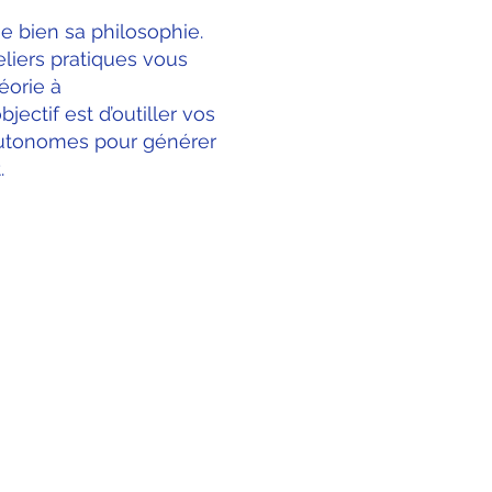
e bien sa philosophie.
liers pratiques vous
éorie à
jectif est d’outiller vos
autonomes pour générer
.
TS RÉSERVÉS. GROUPE BIM DU QUÉBEC
ursement
ntialité
s