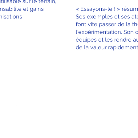
tilisable sur le terrain,
nsabilité et gains
« Essayons-le ! » résum
nisations
Ses exemples et ses ate
font vite passer de la th
l'expérimentation. Son ob
équipes et les rendre 
de la valeur rapidement
NOUS JOINDRE
© 2026. TOUS DROI
514-312-8348
Politique de rembo
info@bimquebec.org
Politiques de confide
Politique des témoin