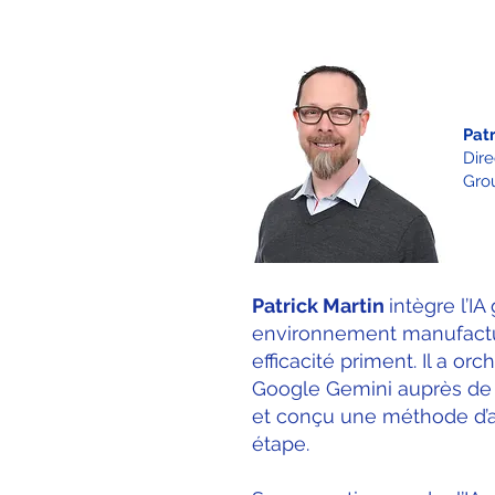
Patr
Dir
Gro
Patrick Martin
intègre l’I
environnement manufactur
efficacité priment. Il a orc
Google Gemini auprès de
et conçu une méthode d’a
étape.