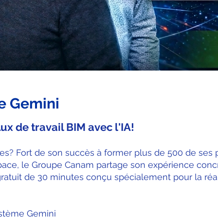
e Gemini
ux de travail BIM avec l'IA!
ves? Fort de son succès à former plus de 500 de ses p
ce, le Groupe Canam partage son expérience concrè
ratuit de 30 minutes conçu spécialement pour la réali
système Gemini