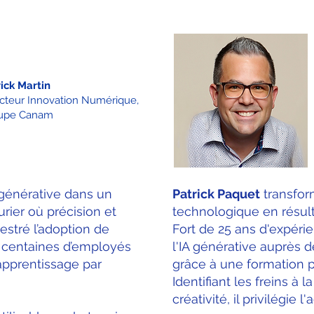
ick Martin
ecteur Innovation Numérique,
upe Canam
A générative dans un
Patrick Paquet
transform
ier où précision et
technologique en résulta
hestré l’adoption de
Fort de 25 ans d'expérie
 centaines d’employés
l'IA générative auprès 
pprentissage par
grâce à une formation 
Identifiant les freins à l
créativité, il privilégie l'