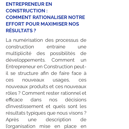
toujours à l’affût des nouvelles 
ENTREPRENEUR EN
technologies et se spécialise dans la 
CONSTRUCTION :
gestion des données ainsi que dans 
COMMENT RATIONALISER NOTRE
l’estimation à l'intérieur d'un processus 
EFFORT POUR MAXIMISER NOS
BIM. Ses habiletés avec les technologies 
RÉSULTATS ?
de l’information et son expérience de plus 
de 25 ans dans l’industrie de la 
La numérisation des processus de
construction sont mises à contribution 
construction entraine une
dans les projets de DMA. En tant que 
multiplicité des possibilités de
directeur BIM chez DMA, il support la 
développements. Comment un
modélisation 3D, l’automatisation des 
Entrepreneur en Construction peut-
processus et la gestion des données à 
il se structure afin de faire face à
grande échelle.
ces nouveaux usages, ces
nouveaux produits et ces nouveaux
rôles ? Comment rester rationnel et
efficace dans nos décisions
d’investissement et quels sont les
résultats typiques que nous visons ?
Après une description de
l’organisation mise en place en